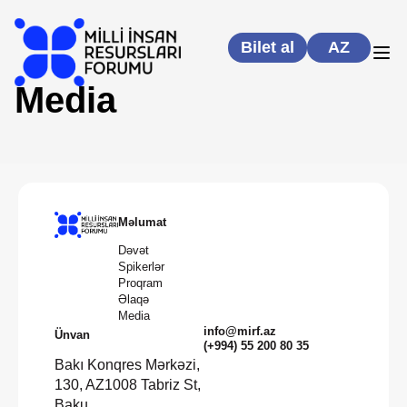
Bilet al
AZ
Media
Məlumat
Dəvət
Spikerlər
Proqram
Əlaqə
Media
info@mirf.az
Ünvan
(+994) 55 200 80 35
Bakı Konqres Mərkəzi,
130, AZ1008 Tabriz St,
Baku